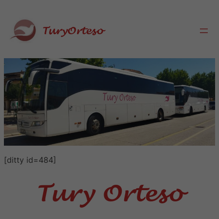
Saltar
al
TuryOrteso
contenido
[ditty id=484]
Tury Orteso