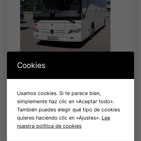
Cookies
Alquiler de Autobuses, para todo tipo de
eventos, bodas, excursiones,
Usamos cookies. Si te parece bien,
aeropuertos, transfers, etc. .
simplemente haz clic en «Aceptar todo».
Saber mas
También puedes elegir qué tipo de cookies
quieres haciendo clic en «Ajustes».
Lee
nuestra política de cookies
Trasporte escolar