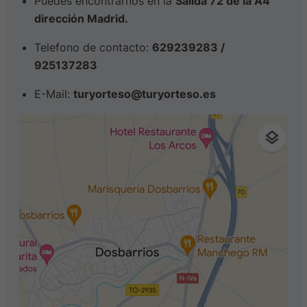
Puedes encontrarnos en la
Salida 72 de la A4
dirección Madrid.
Telefono de contacto:
629239283 /
925137283
E-Mail:
turyorteso@turyorteso.es